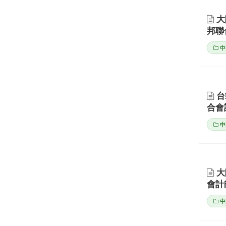
大
邦聯
中
台
合會
中
大
會計
中