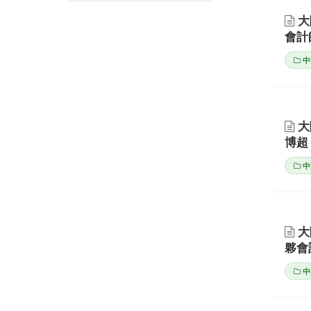
大
會計
中
大
博超
中
大
夥會
中