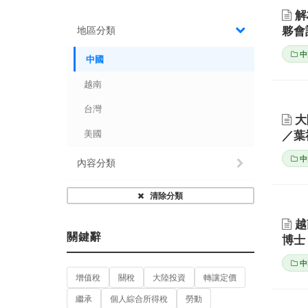
解
夥會
地區分類
中
中國
越南
台灣
大
美國
／葉
中
內容分類
清除分類
越
關鍵辭
博士
中
增值稅
關稅
大陸投資
轉讓定價
繼承
個人綜合所得稅
勞動