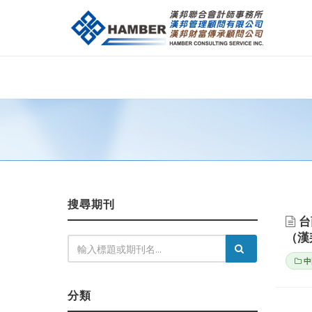
搜尋期刊
台
（漢
中
分類