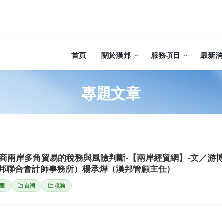
首頁
關於漢邦
服務項目
最新
專題文章
商兩岸多角貿易的稅務與風險判斷-【兩岸經貿網】-文／游
邦聯合會計師事務所）楊承燁（漢邦管顧主任）
國
台灣
稅務