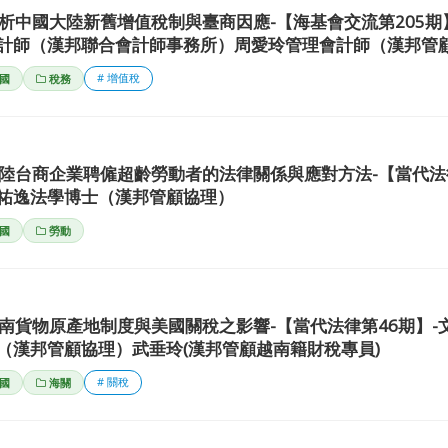
析中國大陸新舊增值稅制與臺商因應-【海基會交流第205期
計師（漢邦聯合會計師事務所）周愛玲管理會計師（漢邦管
# 增值稅
國
稅務
陸台商企業聘僱超齡勞動者的法律關係與應對方法-【當代法律
祐逸法學博士（漢邦管顧協理）
國
勞動
南貨物原產地制度與美國關稅之影響-【當代法律第46期】-
（漢邦管顧協理）武垂玲(漢邦管顧越南籍財稅專員)
# 關稅
國
海關