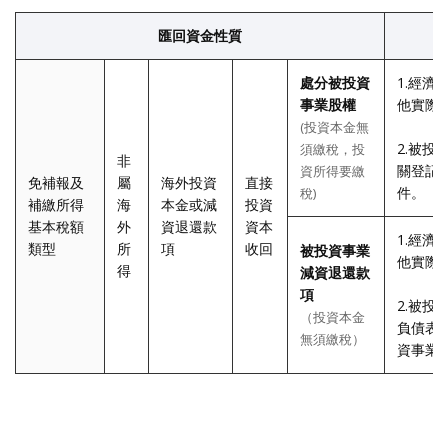
匯回資金性質
處分被投資
1.經
事業股權
他實際
(投資本金無
2.被
須繳稅，投
非
關登記
資所得要繳
免補報及
屬
海外投資
直接
件。
稅)
補繳所得
海
本金或減
投資
基本稅額
外
資退還款
資本
1.經
類型
所
項
收回
被投資事業
他實際
得
減資退還款
項
2.被
（投資本金
負債表
無須繳稅）
資事業